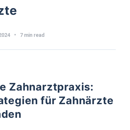
zte
 2024
7 min read
re Zahnarztpraxis:
ategien für Zahnärzte
äden