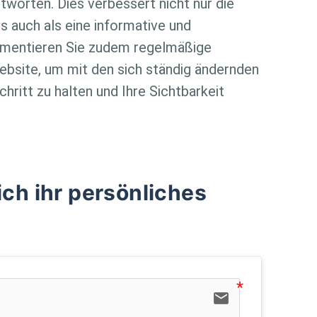
worten. Dies verbessert nicht nur die
is auch als eine informative und
lementieren Sie zudem regelmäßige
bsite, um mit den sich ständig ändernden
ritt zu halten und Ihre Sichtbarkeit
ich ihr persönliches
email