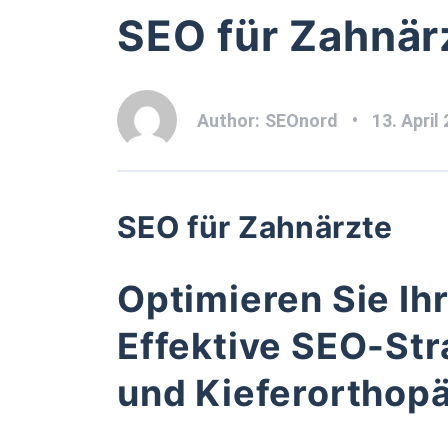
SEO für Zahnär
Author:
SEOnord
13. April
SEO für Zahnärzte
Optimieren Sie Ih
Effektive SEO-Str
und Kieferorthop