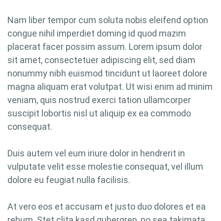
Nam liber tempor cum soluta nobis eleifend option
congue nihil imperdiet doming id quod mazim
placerat facer possim assum. Lorem ipsum dolor
sit amet, consectetuer adipiscing elit, sed diam
nonummy nibh euismod tincidunt ut laoreet dolore
magna aliquam erat volutpat. Ut wisi enim ad minim
veniam, quis nostrud exerci tation ullamcorper
suscipit lobortis nisl ut aliquip ex ea commodo
consequat.
Duis autem vel eum iriure dolor in hendrerit in
vulputate velit esse molestie consequat, vel illum
dolore eu feugiat nulla facilisis.
At vero eos et accusam et justo duo dolores et ea
rebum. Stet clita kasd gubergren, no sea takimata