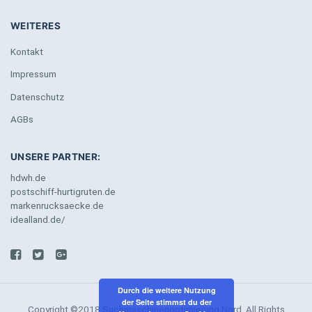
WEITERES
Kontakt
Impressum
Datenschutz
AGBs
UNSERE PARTNER:
hdwh.de
postschiff-hurtigruten.de
markenrucksaecke.de
idealland.de/
Durch die weitere Nutzung
der Seite stimmst du der
Copyright ©2018 Suchmaschinenoptimierung Nord. All Rights